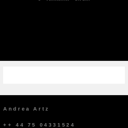
Andrea Artz
++ 44 75 04331524